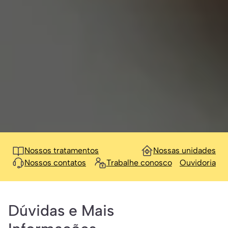
Nossos tratamentos
Nossas unidades
Nossos contatos
Trabalhe conosco
Ouvidoria
Dúvidas e Mais